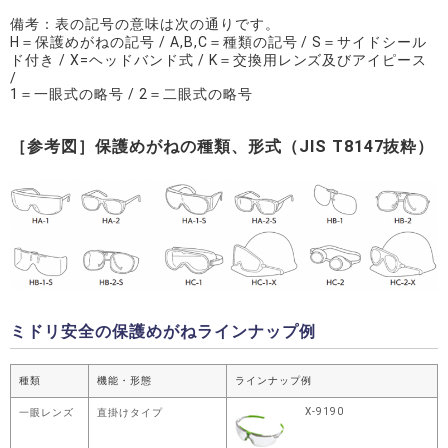
備考：表の記号の意味は次の通りです。
H＝保護めがねの記号 / A,B,C＝種類の記号 / S＝サイドシール
ド付き / X=ヘッドバンド式 / K＝交換用レンズ及びアイピース
/
1＝一眼式の略号 / 2＝二眼式の略号
［参考図］保護めがねの種類、形式（JIS T8147抜粋）
ミドリ安全の保護めがねラインナップ例
種類
機能・形態
ラインナップ例
X-9190
一眼レンズ
直掛けタイプ