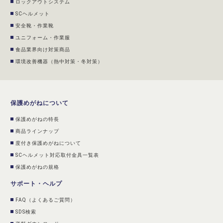
ロックアウトシステム
SCヘルメット
安全靴・作業靴
ユニフォーム・作業服
食品業界向け対策商品
環境改善機器（熱中対策・冬対策）
保護めがねについて
保護めがねの特長
商品ラインナップ
度付き保護めがねについて
SCヘルメット対応取付金具一覧表
保護めがねの規格
サポート・ヘルプ
FAQ（よくあるご質問）
SDS検索