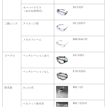
VS-302F
オーバーグラス
（めがね併用式）
VD-202FT
二眼レンズ
アイカップ型
MM-86A-ST
メタルフレーム
VG-505F
ゴーグル
ベンチレーションあり
X-9302SG
ベンチレーションなし
MB-125
防災面
かぶり式
MB-1235H
ヘルメット取付式