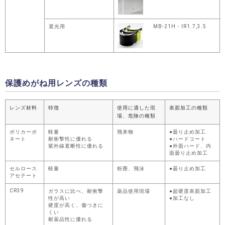
遮光用
MB-21H・IR1.7,3.5
保護めがね用レンズの種類
レンズ材料
特徴
使用に適した現
表面加工の種類
場、危険の種類
ポリカーボ
軽量
飛来物
●曇り止め加工
ネート
耐衝撃性に優れる
●ハードコート
紫外線遮断性に優れる
●外面ハード、内
面曇り止め加工
セルロース
軽量
粉塵、飛沫
●曇り止め加工
アセテート
CR39
ガラスに比べ、耐衝撃
薬品使用現場
●超硬度表面加工
性が高い
●加工なし
硬度が高く、傷つきに
くい
耐薬品性に優れる