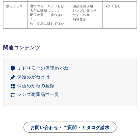
強化ガラス
通常のガラスよりもは
薬品使用現場
●加工なし
るかに破損しにくい
レンズが傷つき
硬度が高く、傷つきに
やすい作業
くい
熱場作業
熱、薬品に対して強い
関連コンテンツ
ミドリ安全の保護めがね
保護めがねとは
保護めがねの種類
レンズ耐薬品性一覧
お問い合わせ・ご質問・カタログ請求