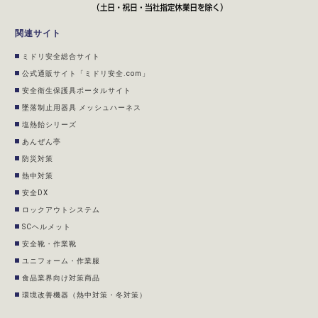
関連サイト
ミドリ安全総合サイト
公式通販サイト「ミドリ安全.com」
安全衛生保護具ポータルサイト
墜落制止用器具 メッシュハーネス
塩熱飴シリーズ
あんぜん亭
防災対策
熱中対策
安全DX
ロックアウトシステム
SCヘルメット
安全靴・作業靴
ユニフォーム・作業服
食品業界向け対策商品
環境改善機器（熱中対策・冬対策）