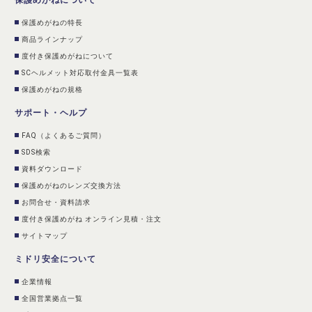
保護めがねについて
保護めがねの特長
商品ラインナップ
度付き保護めがねについて
SCヘルメット対応取付金具一覧表
保護めがねの規格
サポート・ヘルプ
FAQ（よくあるご質問）
SDS検索
資料ダウンロード
保護めがねのレンズ交換方法
お問合せ・資料請求
度付き保護めがね オンライン見積・注文
サイトマップ
ミドリ安全について
企業情報
全国営業拠点一覧