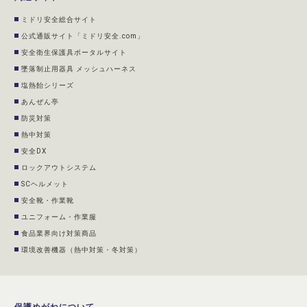
ミドリ安全総合サイト
公式通販サイト「ミドリ安全.com」
安全衛生保護具ポータルサイト
墜落制止用器具 メッシュハーネス
塩熱飴シリーズ
あんぜん亭
防災対策
熱中対策
安全DX
ロックアウトシステム
SCヘルメット
安全靴・作業靴
ユニフォーム・作業服
食品業界向け対策商品
環境改善機器（熱中対策・冬対策）