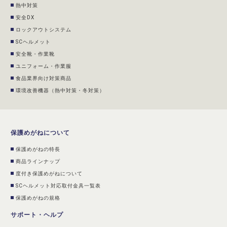
熱中対策
安全DX
ロックアウトシステム
SCヘルメット
安全靴・作業靴
ユニフォーム・作業服
食品業界向け対策商品
環境改善機器（熱中対策・冬対策）
保護めがねについて
保護めがねの特長
商品ラインナップ
度付き保護めがねについて
SCヘルメット対応取付金具一覧表
保護めがねの規格
サポート・ヘルプ