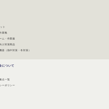
メット
作業靴
ーム・作業服
向け対策商品
機器（熱中対策・冬対策）
全について
拠点一覧
シーポリシー