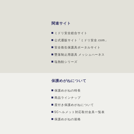
関連サイト
ミドリ安全総合サイト
公式通販サイト「ミドリ安全.com」
安全衛生保護具ポータルサイト
墜落制止用器具 メッシュハーネス
塩熱飴シリーズ
保護めがねについて
保護めがねの特長
商品ラインナップ
度付き保護めがねについて
SCヘルメット対応取付金具一覧表
保護めがねの規格