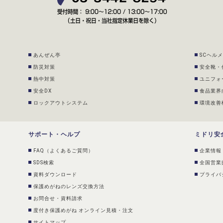
あんぜん亭
SCヘル
防災対策
安全靴・
熱中対策
ユニフォ
安全DX
食品業界
ロックアウトシステム
環境改善
サポート・ヘルプ
ミドリ安
FAQ（よくあるご質問）
企業情報
SDS検索
全国営業
資料ダウンロード
プライバ
保護めがねのレンズ交換方法
お問合せ・資料請求
度付き保護めがね オンライン見積・注文
サイトマップ