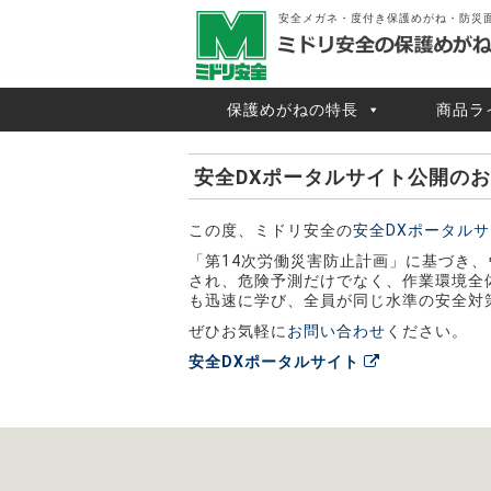
安全メガネ・度付き保護めがね・防災
保護めがねの特長
商品ラ
安全DXポータルサイト公開の
この度、ミドリ安全の
安全DXポータル
「第14次労働災害防止計画」に基づき、
され、危険予測だけでなく、作業環境全
も迅速に学び、全員が同じ水準の安全対
ぜひお気軽に
お問い合わせ
ください。
安全DXポータルサイト