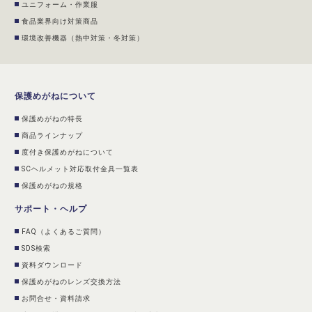
ユニフォーム・作業服
食品業界向け対策商品
環境改善機器（熱中対策・冬対策）
保護めがねについて
保護めがねの特長
商品ラインナップ
度付き保護めがねについて
SCヘルメット対応取付金具一覧表
保護めがねの規格
サポート・ヘルプ
FAQ（よくあるご質問）
SDS検索
資料ダウンロード
保護めがねのレンズ交換方法
お問合せ・資料請求