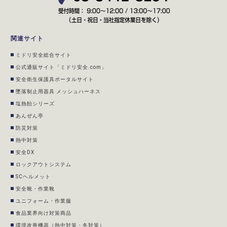
関連サイト
ミドリ安全総合サイト
公式通販サイト「ミドリ安全.com」
安全衛生保護具ポータルサイト
墜落制止用器具 メッシュハーネス
塩熱飴シリーズ
あんぜん亭
防災対策
熱中対策
安全DX
ロックアウトシステム
SCヘルメット
安全靴・作業靴
ユニフォーム・作業服
食品業界向け対策商品
環境改善機器（熱中対策・冬対策）